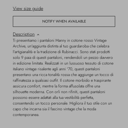
View size guide
NOTIFY WHEN AVAILABLE
Description
Ti presentiamo i pantaloni Manny in cotone rosso Vintage
Archive, un'aggiunta distinta al tuo guardaroba che celebra
l'artigianalità e la tradizione di Rubinacci. Sono stati prodotti
solo 9 paia di questi pantaloni, rendendoli un pezzo davvero
in edizione limitata. Realizzati in un lussuoso tessuto di cotone
italiano vintage risalente agli anni '70, questi pantaloni
presentano una ricca tonalità rossa che aggiunge un tocco di
raffinatezza a qualsiasi outfit. Il cotone morbido e traspirante
assicura comfort, mentre la forma affusolata offre una
silhouette moderna. Con orli non rifiniti, questi pantaloni
possono essere adattati alla tua vestibilità perfetta,
consentendo un tocco personale. Migliora il tuo stile con un
capo che incarna sia il fascino vintage che la moda
contemporanea.