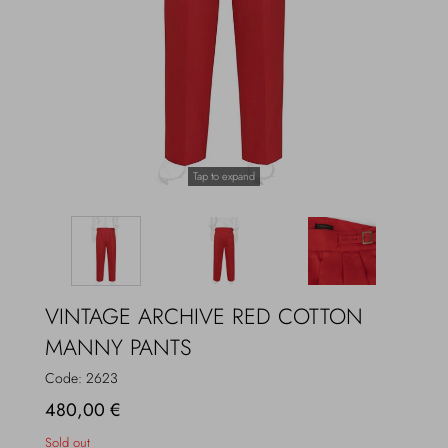
Overcoats
Jewelry
Sea
Socks
Home
Hats and Gloves
Tap to expand
Bags and suitcases
VINTAGE ARCHIVE RED COTTON
MANNY PANTS
Code:
2623
480,00 €
Sold out