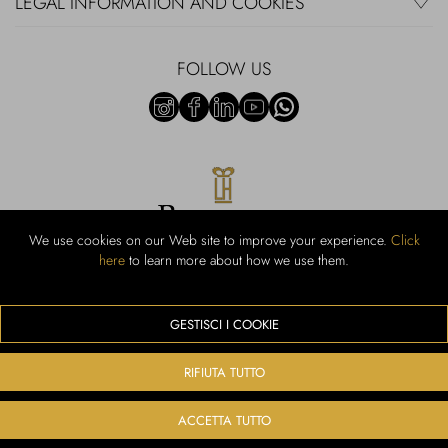
LEGAL INFORMATION AND COOKIES
FOLLOW US
We use cookies on our Web site to improve your experience.
Click
here
to learn more about how we use them.
Rubinacci S.r.l.: Viale Gramsci, 15 - 80122 Naples - P.Iva 00436210637 -
Cap Soc. €800,000.00 i.v. - Iscr REA NA-164972 - Scia Prot 107542
Activity code retail e commerce: 47.91.1
GESTISCI I COOKIE
We accept the following payment methods
RIFIUTA TUTTO
ACCETTA TUTTO