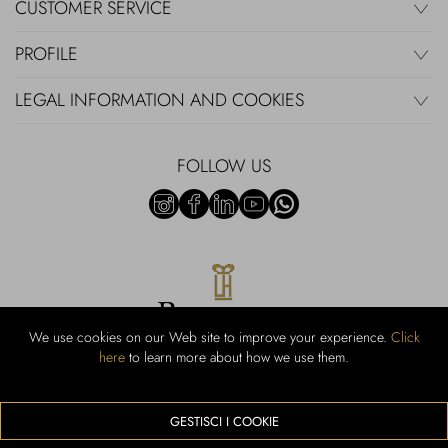
CUSTOMER SERVICE
PROFILE
LEGAL INFORMATION AND COOKIES
FOLLOW US
We use cookies on our Web site to improve your experience.
Click
here
to learn more about how we use them.
Rubinacci S.r.l.: Viale Gramsci, 15 - 80122 Naples - P.Iva 00436210637 -
Cap Soc. €800,000.00 i.v. - Iscr REA NA-164972 - Scia Prot 107542
Activity code retail e commerce: 47.91.1
GESTISCI I COOKIE