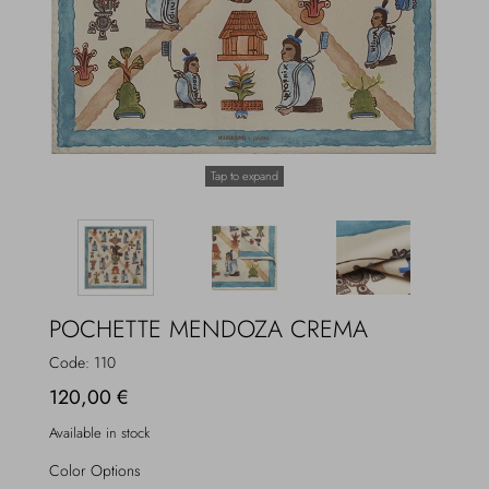
Overcoats
Jewelry
Sea
Socks
Home
Hats and Gloves
Tap to expand
Bags and suitcases
POCHETTE MENDOZA CREMA
Code:
110
120,00 €
Available in stock
Color Options