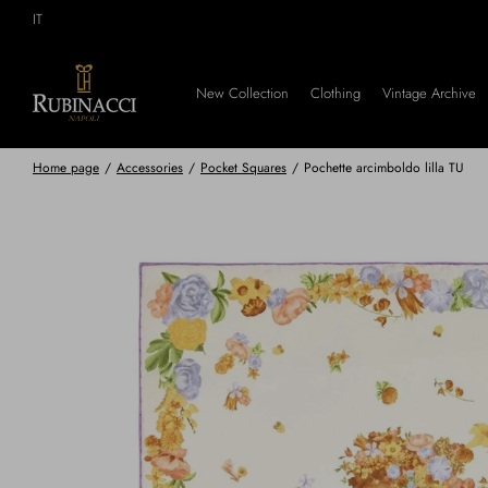
Skip
IT
to
main
content
New Collection
Clothing
Vintage Archive
Home page
/
Accessories
/
Pocket Squares
/
Pochette arcimboldo lilla TU