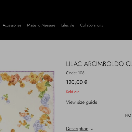
Accessories
Made to Measure
Lifestyle
Collaborations
LILAC ARCIMBOLDO C
Code:
106
120,00 €
Sold out
View size guide
NOT
Description