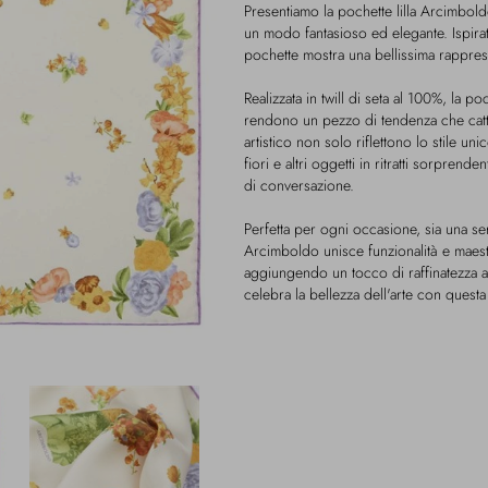
Presentiamo la pochette lilla Arcimbol
un modo fantasioso ed elegante. Ispira
pochette mostra una bellissima rappres
Realizzata in twill di seta al 100%, la poc
rendono un pezzo di tendenza che cattur
artistico non solo riflettono lo stile u
fiori e altri oggetti in ritratti sorpren
di conversazione.
Perfetta per ogni occasione, sia una ser
Arcimboldo unisce funzionalità e maestr
aggiungendo un tocco di raffinatezza al
celebra la bellezza dell'arte con questa