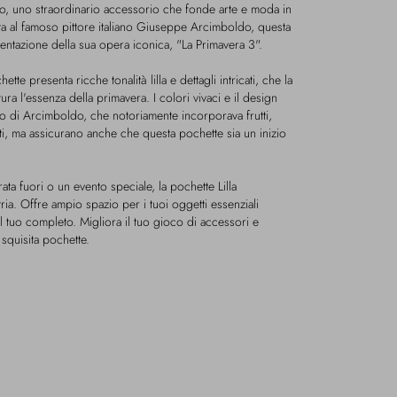
do, uno straordinario accessorio che fonde arte e moda in
ta al famoso pittore italiano Giuseppe Arcimboldo, questa
entazione della sua opera iconica, "La Primavera 3".
hette presenta ricche tonalità lilla e dettagli intricati, che la
a l'essenza della primavera. I colori vivaci e il design
nico di Arcimboldo, che notoriamente incorporava frutti,
denti, ma assicurano anche che questa pochette sia un inizio
ata fuori o un evento speciale, la pochette Lilla
ia. Offre ampio spazio per i tuoi oggetti essenziali
 tuo completo. Migliora il tuo gioco di accessori e
 squisita pochette.