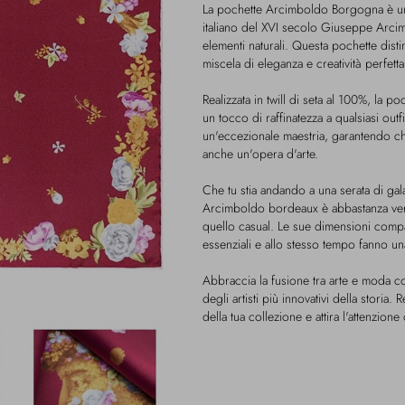
La pochette Arcimboldo Borgogna è uno 
italiano del XVI secolo Giuseppe Arcimb
elementi naturali. Questa pochette disti
miscela di eleganza e creatività perfett
Realizzata in twill di seta al 100%, la 
un tocco di raffinatezza a qualsiasi outf
un'eccezionale maestria, garantendo c
anche un'opera d'arte.
Che tu stia andando a una serata di gala
Arcimboldo bordeaux è abbastanza vers
quello casual. Le sue dimensioni compa
essenziali e allo stesso tempo fanno un
Abbraccia la fusione tra arte e moda c
degli artisti più innovativi della stor
della tua collezione e attira l'attenzion