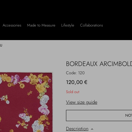
Accessories
Made to Measure
Lifestyle
Collaborations
TU
BORDEAUX ARCIMBOL
Code:
120
120,00 €
Sold out
View size guide
NOT
Description