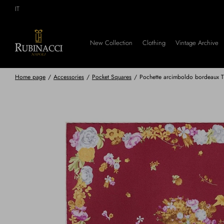
Skip
IT
to
main
content
New Collection
Clothing
Vintage Archive
Home page
/
Accessories
/
Pocket Squares
/
Pochette arcimboldo bordeaux 