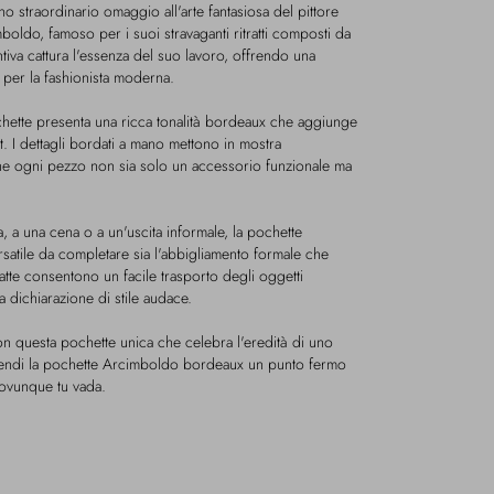
straordinario omaggio all'arte fantasiosa del pittore
oldo, famoso per i suoi stravaganti ritratti composti da
ntiva cattura l'essenza del suo lavoro, offrendo una
a per la fashionista moderna.
pochette presenta una ricca tonalità bordeaux che aggiunge
it. I dettagli bordati a mano mettono in mostra
he ogni pezzo non sia solo un accessorio funzionale ma
, a una cena o a un'uscita informale, la pochette
atile da completare sia l'abbigliamento formale che
tte consentono un facile trasporto degli oggetti
a dichiarazione di stile audace.
on questa pochette unica che celebra l'eredità di uno
ia. Rendi la pochette Arcimboldo bordeaux un punto fermo
e ovunque tu vada.